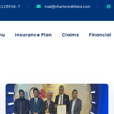
5128956-7
mail@charteredlifebd.com
nu
Insurance Plan
Claims
Financial