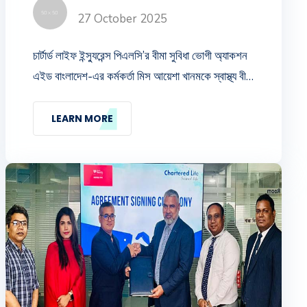
27 October 2025
চার্টার্ড লাইফ ইন্স্যুরেন্স পিএলসি’র বীমা সুবিধা ভোগী অ্যাকশন
এইড বাংলাদেশ-এর কর্মকর্তা মিস আয়েশা খানমকে স্বাস্থ্য বীমা
(সিআইসি) বাবদ ১০,০০,০০০/- (দশ লক্ষ) টাকার চেক প্রদান
করা হয়। চেক হস্তান্তর করেন চার্টার্ড লাইফের মুখ্য নির্বাহী
LEARN MORE
কর্মকর্তা (ভারপ্রাপ্ত) জনাব মোহাম্মদ এমদাদ উল্ল্যাহ।
এছাড়াও এসময় উভয় প্রতিষ্ঠানের উর্দ্ধতন কর্মকর্তাবৃন্দ
উপস্থিত ছিলেন ।