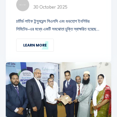
30 October 2025
চার্টার্ড লাইফ ইন্স্যুরেন্স পিএলসি এবং গুডহোপ ইনশিউর
লিমিটেড-এর মধ্যে একটি সমঝোতা চুক্তি স্বাক্ষরিত হয়েছে।
উক্ত চুক্তি স্বাক্ষর অনুষ্ঠানে চার্টার্ড লাইফ-এর সিইও
(ভারপ্রাপ্ত) জনাব মোহাম্মদ এমদাদ উল্ল্যাহ এবং গুডহোপ
LEARN MORE
ইনশিউর লিমিটেড-এর ম্যানেজিং ডিরেক্টর এন্ড সিইও জনাব
মোঃ তরিকুল ইসলাম স্ব-স্ব প্রতিষ্ঠানের পক্ষে চুক্তি স্বাক্ষর
করেন।