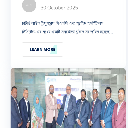
30 October 2025
চার্টার্ড লাইফ ইন্স্যুরেন্স পিএলসি এবং প্রাইম হসপিটালস
লিমিটেড-এর মধ্যে একটি সমঝোতা চুক্তি স্বাক্ষরিত হয়েছে।
উক্ত চুক্তি স্বাক্ষর অনুষ্ঠানে চার্টার্ড লাইফ-এর সিইও
(ভারপ্রাপ্ত) জনাব মোহাম্মদ এমদাদ উল্ল্যাহ এবং প্রাইম
LEARN MORE
হসপিটালস লিমিটেড-এর সিইও জনাব ড. মেসবাউস সালেহিন
স্ব-স্ব প্রতিষ্ঠানের পক্ষে চুক্তি স্বাক্ষর করেন।