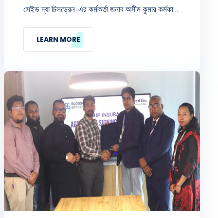
সেইভ দ্যা চিলড্রেন-এর কর্মকর্তা জনাব অসীম কুমার কর্মকার
এর মৃত্যুতে গ্রুপ জীবন বীমা দাবী বাবদ মোট ১৯,২২,৬৫২
(ঊনিশ লক্ষ বাইশ হাজার ছয়শত বায়ান্ন) টাকার চেক
LEARN MORE
হস্তান্তর করা হয়। চার্টার্ড লাইফ-এর সিএফও জনাব আবু
আহমেদ কবির সেইভ দ্যা চিলড্রেন-এর ডিরেক্টর-এইচআর,
এডমিন, আইটি এন্ড সেইফগার্ডিং মিস রাহাত আফরোজ এর
নিকট উক্ত বীমা দাবীর চেক হস্তান্তর করেন।