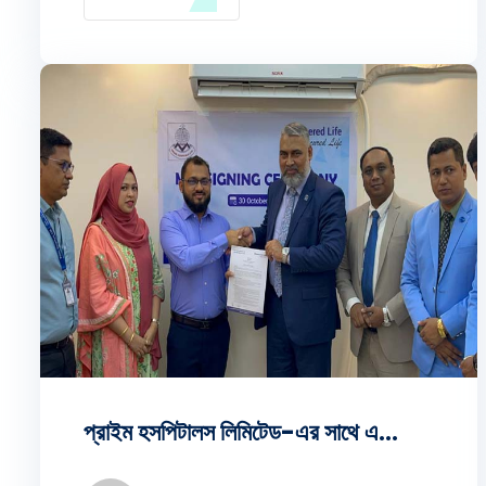
চুক্তির ফলে এখন থেকে দেশে বিক্রিত প্রতিটি হিরো
মোটরসাইকেলের সাথে ক্রেতারা চার্টার্ড লাইফ ইন্স্যুরেন্সের
বিশেষ বীমা সুরক্ষা সুবিধা উপভোগ করবেন।
সম্প্রতি এক জমকালো অনুষ্ঠানের মাধ্যমে নিজ নিজ
প্রতিষ্ঠানের পক্ষে চুক্তিতে স্বাক্ষর করেন এইচএমসিএল নিলয়
বাংলাদেশ লিঃ-এর সিএফও এবং কোম্পানি সেক্রেটারি জনাব
বিজয় কুমার মন্ডল, এফসিএ এবং চার্টার্ড লাইফ ইন্স্যুরেন্স
পিএলসি-এর সিইও (ভারপ্রাপ্ত) জনাব মোহাম্মদ এমদাদ
উল্লাহ। চুক্তির মূল লক্ষ্য ও গুরুত্ব: এই যৌথ উদ্যোগের মূল
লক্ষ্য হলো মোটরসাইকেল রাইডারদের পথচলাকে আরও
নিরাপদ করা এবং গ্রাহকদের মোটরসাইকেল ক্রয়ের সাথে
সাথেই একটি নির্ভরযোগ্য আর্থিক সুরক্ষা নিশ্চিত করা।
বাংলাদেশের অটোমোবাইল এবং বীমা খাতের মধ্যে এই ধরনের
প্রাইম হসপিটালস লিমিটেড-এর সাথে একটি সমঝোতা চুক্তি স্বাক্ষরিত
সমন্বয় একটি অনন্য দৃষ্টান্ত হিসেবে বিবেচিত হচ্ছে।