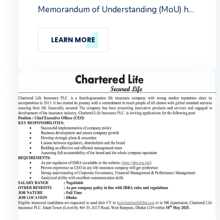
Memorandum of Understanding (MoU) has
been signed between LifePlus Bangladesh
Limited and Chartered Life Insurance PLC.
LEARN MORE
CEO of LifePlus Bangladesh Limited Mr.
Sharif Md. Abid and CFO of Chartered Life
Mr. Abu Ahmed Kabir signed the
memorandum on behalf of their
respective organizations. Besides, others
high officials of both organizations were
present at the signing ceremony.