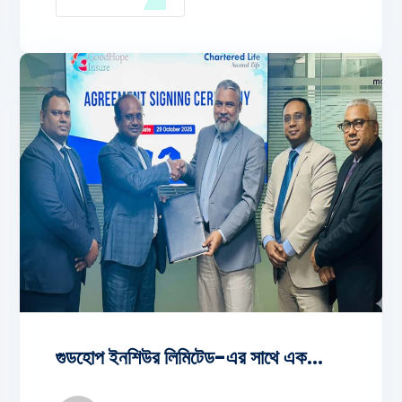
কোম্পানী ব্রোঞ্জ অ্যাওয়ার্ড পেয়েছেন। এই সম্মাননা আমাদের
প্রতিষ্ঠানে স্বচ্ছতা, জবাবদিহিতা এবং সর্বোত্তম কর্পোরেট
সুশাসন (Corporate Governance) বজায় রাখার প্রতি
আমাদের দৃঢ় প্রতিশ্রুতির স্বীকৃতি।
গুডহোপ ইনশিউর লিমিটেড-এর সাথে একটি সমঝোতা চুক্তি স্বাক্ষরিত