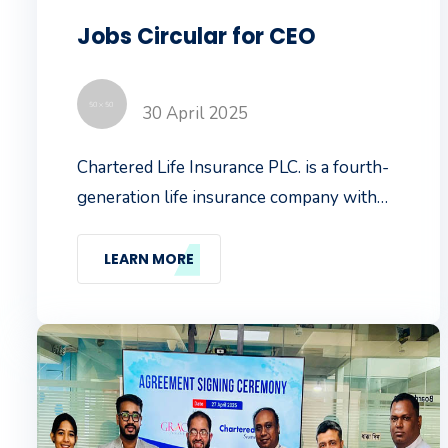
Jobs Circular for CEO
30 April 2025
Chartered Life Insurance PLC. is a fourth-
generation life insurance company with
strong market reputation since its
incorporation in 2013. It has started its
LEARN MORE
journey with a commitment to reach
people of all classes with global standard
services ensuring their life financially
secured.