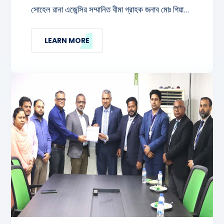
সোহেল রানা এজেন্সির সম্মানিত বীমা গ্রাহক জনাব মোঃ গিয়াস
উদ্দিন অসুস্থতা জনিত কারনে মৃত্যুবরণ করেন। জনাব মোঃ
গিয়াস উদ্দিনের মৃত্যুতে মৃত্যু দাবি বাবদ মোট ১৩৭,১৪৮/- ( এক
LEARN MORE
লক্ষ সাইত্রিশ হাজার একশত আটচল্লিশ ) টাকার চেক
গ্রাহকের পরিবারের হাতে তুলে দেয়া হয়।