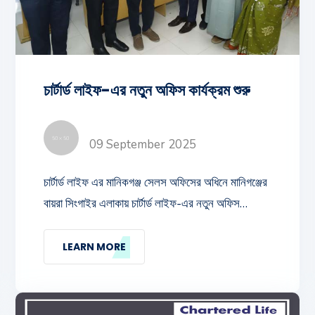
চার্টার্ড লাইফ-এর নতুন অফিস কার্যক্রম শুরু
09 September 2025
চার্টার্ড লাইফ এর মানিকগঞ্জ সেলস অফিসের অধিনে মানিগঞ্জের
বায়রা সিংগাইর এলাকায় চার্টার্ড লাইফ-এর নতুন অফিস
কার্যক্রম শুরু। কার্যক্রমের উদ্বোধন করেন কোম্পানীর মাননীয়
ভাইস চেয়াম্যান জনাব ইঞ্জিনিয়ার মোঃ নুরুল আকতার। এসময়
LEARN MORE
উপস্থিত ছিলেন কোম্পানীর ভারপ্রাপ্ত মুখ্য নির্বাহী কর্মকর্তা
জনাব মোহাম্মদ এমদাদ উল্ল্যাহ, এজেন্সী ডিরেক্টর মুক্তাকিন
ইসলাম মুক্তা, সিএফও জনাব আবু আহমেদ কবির, এসভিপি