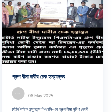
গ্রুপ বীমা দাবীর চেক হস্তান্তর
06 May 2025
চার্টার্ড লাইফ ইন্স্যুরেন্স পিএলসি-এর গ্রুপ বীমা সুবিধা ভোগী