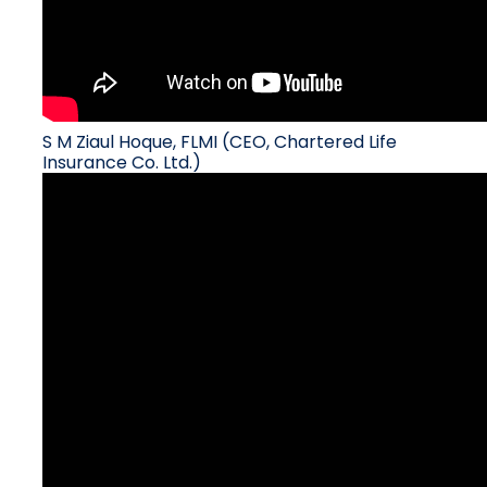
S M Ziaul Hoque, FLMI (CEO, Chartered Life
Insurance Co. Ltd.)