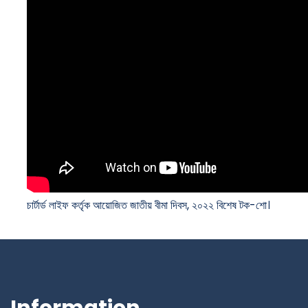
চার্টার্ড লাইফ কর্তৃক আয়োজিত জাতীয় বীমা দিবস, ২০২২ বিশেষ টক-শো।