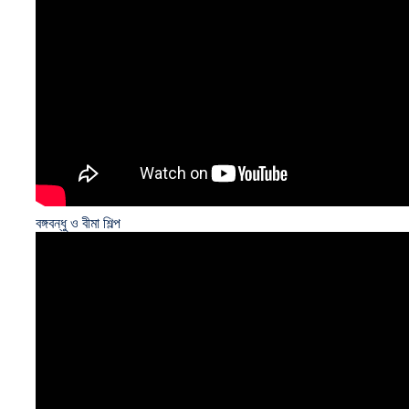
বঙ্গবন্ধু ও বীমা শিল্প