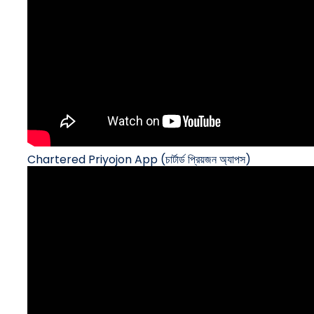
Chartered Priyojon App (চার্টার্ড প্রিয়জন অ্যাপস)