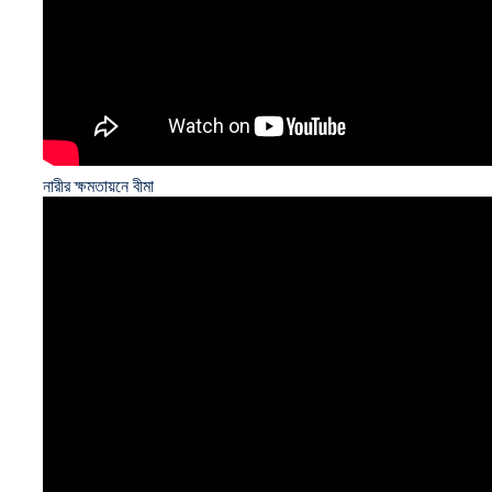
নারীর ক্ষমতায়নে বীমা